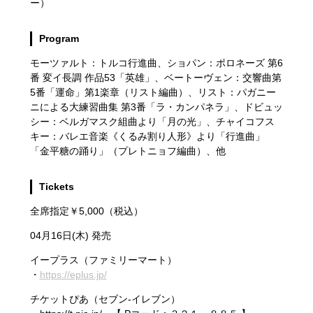
ー）
Program
モーツァルト：トルコ行進曲、ショパン：ポロネーズ 第6
番 変イ長調 作品53「英雄」、ベートーヴェン：交響曲第
5番「運命」第1楽章（リスト編曲）、リスト：パガニー
ニによる大練習曲集 第3番「ラ・カンパネラ」、ドビュッ
シー：ベルガマスク組曲より「月の光」、チャイコフス
キー：バレエ音楽《くるみ割り人形》より「行進曲」
「金平糖の踊り」（プレトニョフ編曲）、他
Tickets
全席指定￥5,000（税込）
04月16日(木) 発売
イープラス（ファミリーマート）
・
https://eplus.jp/
チケットぴあ（セブン-イレブン）